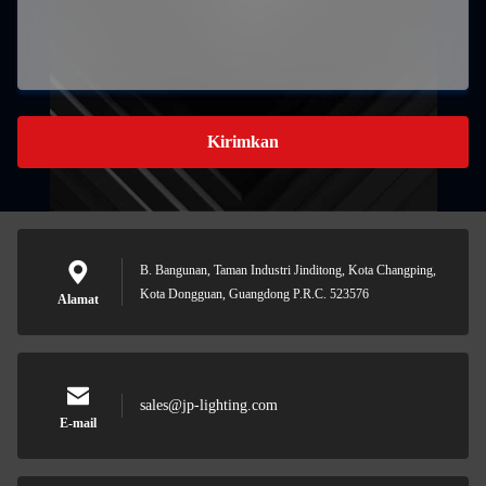
Kirimkan
B. Bangunan, Taman Industri Jinditong, Kota Changping,
Kota Dongguan, Guangdong P.R.C. 523576
Alamat
sales@jp-lighting.com
E-mail