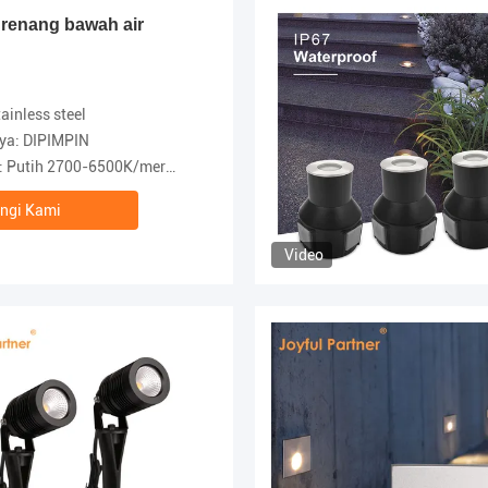
renang bawah air
ainless steel
ya: DIPIMPIN
00-6500K/merah/hijau/biru/kuning/rgb/rgbw
ngi Kami
Video