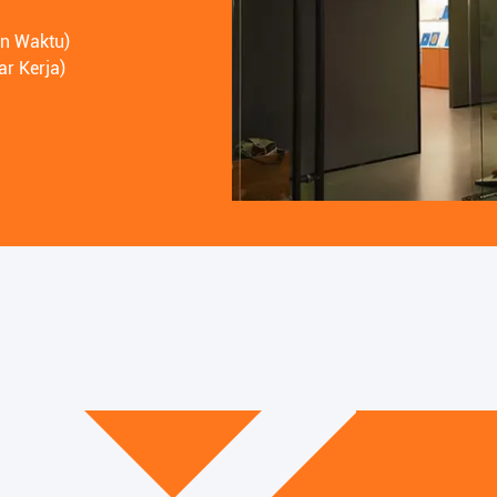
n Waktu)
r Kerja)