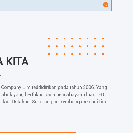
sangan plastik
A KITA
r
 Company Limiteddidirikan pada tahun 2006. Yang
abrik yang berfokus pada pencahayaan luar LED
h dari 16 tahun. Sekarang berkembang menjadi tim
, meliputi area seluas 4000 meter persegi dan
ahunan hampir $ 10 juta.Setelah bertahun-tahun
mendapatkan CE,RoHS,LVD,FCC,IP65,IP67,IP68 dll...
Juga pabrik kami memiliki sertifikasi ISO9001. Sebagai