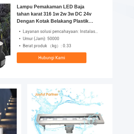
Lampu Pemakaman LED Baja
tahan karat 316 1w 2w 3w DC 24v
Dengan Kotak Belakang Plastik
Untuk Lansekap
Layanan solusi pencahayaan: Instalasi Proyek
Umur (Jam): 50000
Berat produk （kg）: 0.33
Hubungi Kami
Video