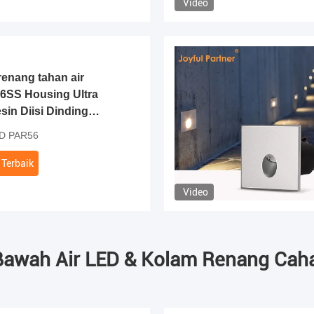
Video
enang tahan air
6SS Housing Ultra
in Diisi Dinding
0MM 18W 25W DC
D PAR56
Terbaik
Video
Bawah Air LED & Kolam Renang Caha