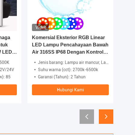
Video
naga
Komersial Eksterior RGB Linear
IP65 D
ntuk
LED Lampu Pencahayaan Bawah
Dindin
W LED
Air 316SS IP68 Dengan Kontrol
Alumin
DMX
Ukuran
6500K
Jenis barang: Lampu air mancur, Lampu Spot LED di bawah air
Nama 
12V/24V
Suhu warna (cct): 2700k-6500k
Bahan
w): 85
Garansi (Tahun): 2 Tahun
Perin
Hubungi Kami