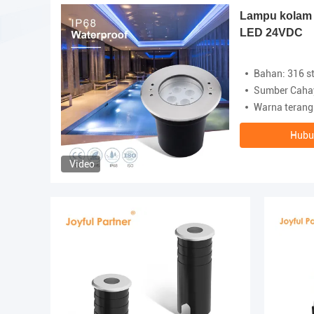
Lampu kolam 
K
LED 24VDC
Bahan: 316 st
Sumber Caha
Warna terang: Putih 27
Hubu
Video