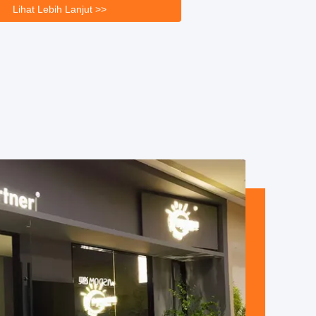
r,kami memiliki kebijakan yang sangat fleksibel
Lihat Lebih Lanjut >>
kung ...