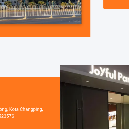
pabrik sumbe
untuk mendu
tong, Kota Changping,
 523576