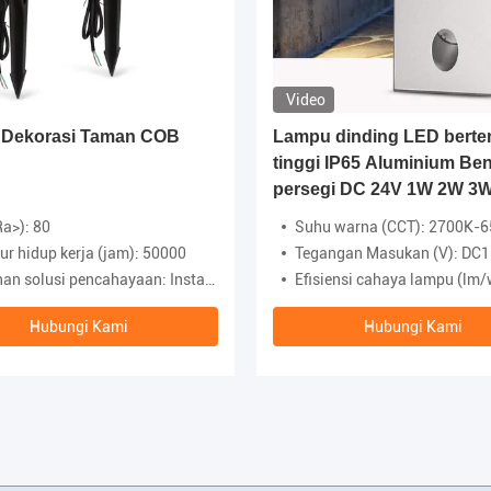
Video
Dekorasi Taman COB
Lampu dinding LED berte
tinggi IP65 Aluminium Be
persegi DC 24V 1W 2W 3
Untuk Koridor
Ra>): 80
Suhu warna (CCT): 2700K-
r hidup kerja (jam): 50000
Tegangan Masukan (V): DC
 solusi pencahayaan: Instalasi Proyek
Efisiensi cahaya lampu (lm/
Hubungi Kami
Hubungi Kami