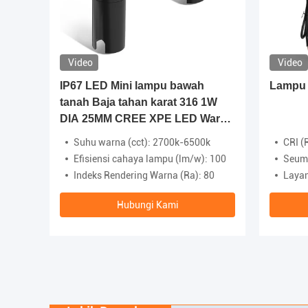
Video
Video
r DC
IP67 LED Mini lampu bawah
Lampu 
D LED
tanah Baja tahan karat 316 1W
20
DIA 25MM CREE XPE LED Warna
Tunggal 3000K
npa bingkai
Suhu warna (cct): 2700k-6500k
CRI (
Efisiensi cahaya lampu (lm/w): 100
Seumu
Indeks Rendering Warna (Ra): 80
Layanan
Hubungi Kami