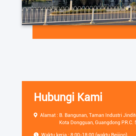
Hubungi Kami
Alamat :
B. Bangunan, Taman Industri Jindi
Kota Dongguan, Guangdong P.R.C.
Waktu kerja :
8:00-18:00 (waktu Beijing)