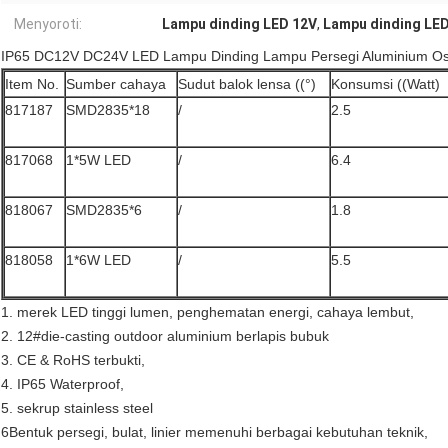
Menyoroti:
Lampu dinding LED 12V
,
Lampu dinding LE
IP65 DC12V DC24V LED Lampu Dinding Lampu Persegi Aluminium 
Item No.
Sumber cahaya
Sudut balok lensa ((°)
Konsumsi ((Watt)
817187
SMD2835*18
/
2.5
817068
1*5W LED
/
6.4
818067
SMD2835*6
/
1.8
818058
1*6W LED
/
5.5
1. merek LED tinggi lumen, penghematan energi, cahaya lembut,
2. 12#die-casting outdoor aluminium berlapis bubuk
3. CE & RoHS terbukti,
4. IP65 Waterproof,
5. sekrup stainless steel
6Bentuk persegi, bulat, linier memenuhi berbagai kebutuhan teknik,