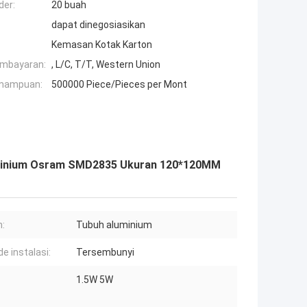
der:
20 buah
dapat dinegosiasikan
Kemasan Kotak Karton
embayaran:
, L/C, T/T, Western Union
mampuan:
500000 Piece/Pieces per Mont
uminium Osram SMD2835 Ukuran 120*120MM
:
Tubuh aluminium
e instalasi:
Tersembunyi
1.5W 5W