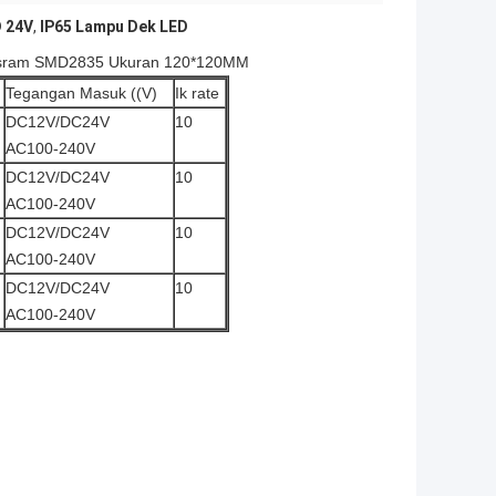
D 24V
,
IP65 Lampu Dek LED
Osram SMD2835 Ukuran 120*120MM
Tegangan Masuk ((V)
Ik rate
DC12V/DC24V
10
AC100-240V
DC12V/DC24V
10
AC100-240V
DC12V/DC24V
10
AC100-240V
DC12V/DC24V
10
AC100-240V