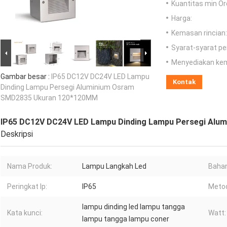
Kuantitas min Or
Harga:
Kemasan rincian:
Syarat-syarat p
Menyediakan ke
Gambar besar :
IP65 DC12V DC24V LED Lampu
Kontak
Dinding Lampu Persegi Aluminium Osram
SMD2835 Ukuran 120*120MM
IP65 DC12V DC24V LED Lampu Dinding Lampu Persegi Al
Deskripsi
Nama Produk:
Lampu Langkah Led
Bahan
Peringkat Ip:
IP65
Metod
lampu dinding led lampu tangga
Kata kunci:
Watt:
lampu tangga lampu coner