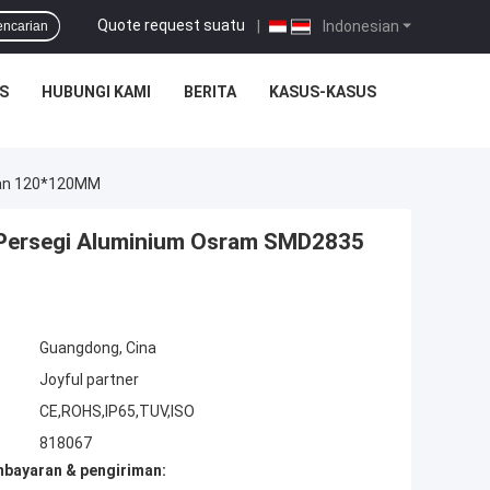
Quote request suatu
|
Indonesian
encarian
S
HUBUNGI KAMI
BERITA
KASUS-KASUS
ran 120*120MM
Persegi Aluminium Osram SMD2835
Guangdong, Cina
Joyful partner
CE,ROHS,IP65,TUV,ISO
818067
mbayaran & pengiriman: