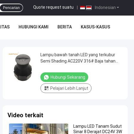
Quote request suatu
|
Indonesian
Pencarian
ITAS
HUBUNGI KAMI
BERITA
KASUS-KASUS
Lampu bawah tanah LED yang terkubur
Semi Shading AC220V 316# Baja tahan
karat dengan kaca difusi
Hubungi Sekarang
Pelajari Lebih Lanjut
Video terkait
Lampu LED Tanam Sudut
Sinar 8 Derajat DC24V 3W