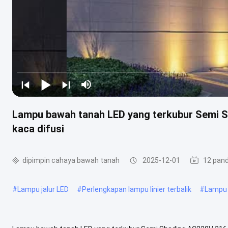
Lampu bawah tanah LED yang terkubur Semi S
kaca difusi
dipimpin cahaya bawah tanah
2025-12-01
12 pan
#
Lampu jalur LED
#
Perlengkapan lampu linier terbalik
#
Lampu 