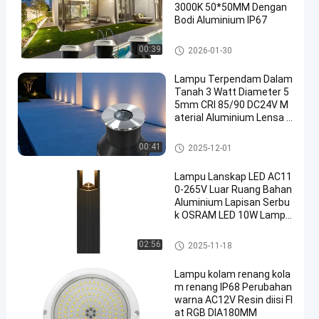
3000K 50*50MM Dengan
Bodi Aluminium IP67
dipimpin cahaya bawah tanah
00:39
2026-01-30
Lampu Terpendam Dalam
Tanah 3 Watt Diameter 5
5mm CRI 85/90 DC24V M
aterial Aluminium Lensa A
simetris Untuk Tempat P
arkir
dipimpin cahaya bawah tanah
00:41
2025-12-01
Lampu Lanskap LED AC11
0-265V Luar Ruang Bahan
Aluminium Lapisan Serbu
k OSRAM LED 10W Lampu
Bollard Luar Ruang
Lampu rumput LED
02:56
2025-11-18
Lampu kolam renang kola
m renang IP68 Perubahan
warna AC12V Resin diisi Fl
at RGB DIA180MM