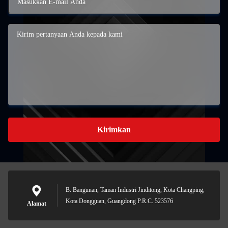
Kirimkan
B. Bangunan, Taman Industri Jinditong, Kota Changping,
Kota Dongguan, Guangdong P.R.C. 523576
Alamat