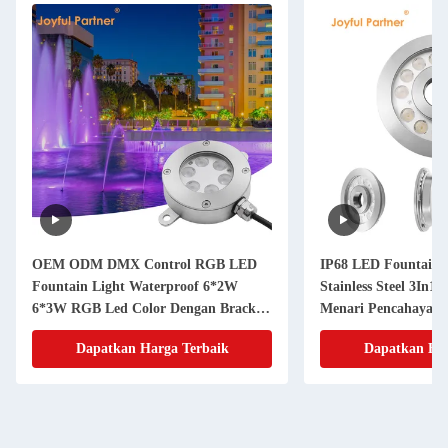
OEM ODM DMX Control RGB LED
IP68 LED Fountain 
Fountain Light Waterproof 6*2W
Stainless Steel 3In
6*3W RGB Led Color Dengan Bracket
Menari Pencahayaan 
Tipe U
Dapatkan Harga Terbaik
Dapatkan Har