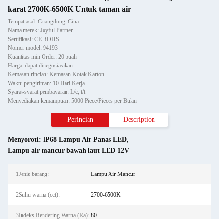
karat 2700K-6500K Untuk taman air
Tempat asal: Guangdong, Cina
Nama merek: Joyful Partner
Sertifikasi: CE ROHS
Nomor model: 94193
Kuantitas min Order: 20 buah
Harga: dapat dinegosiasikan
Kemasan rincian: Kemasan Kotak Karton
Waktu pengiriman: 10 Hari Kerja
Syarat-syarat pembayaran: L/c, t/t
Menyediakan kemampuan: 5000 Piece/Pieces per Bulan
Perincian
Description
Menyoroti:
IP68 Lampu Air Panas LED
,
Lampu air mancur bawah laut LED 12V
1Jenis barang:
Lampu Air Mancur
2Suhu warna (cct):
2700-6500K
3Indeks Rendering Warna (Ra):
80