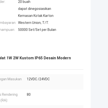
der:
20 buah
dapat dinegosiasikan
Kemasan Kotak Karton
embayaran:
Western Union, T/T.
mampuan:
50000 Set/Set per Bulan
lat 1W 2W Kustom IP65 Desain Modern
ngan Masukan
12VDC /24VDC
s Rendering
80
(RA):