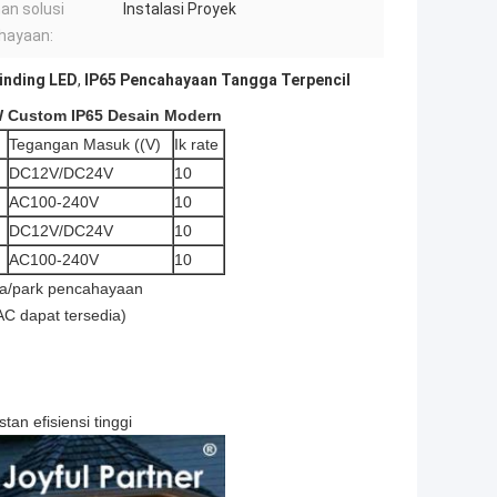
an solusi
Instalasi Proyek
hayaan:
inding LED
,
IP65 Pencahayaan Tangga Terpencil
 Custom IP65 Desain Modern
Tegangan Masuk ((V)
Ik rate
DC12V/DC24V
10
AC100-240V
10
DC12V/DC24V
10
AC100-240V
10
gga/park pencahayaan
C dapat tersedia)
an efisiensi tinggi