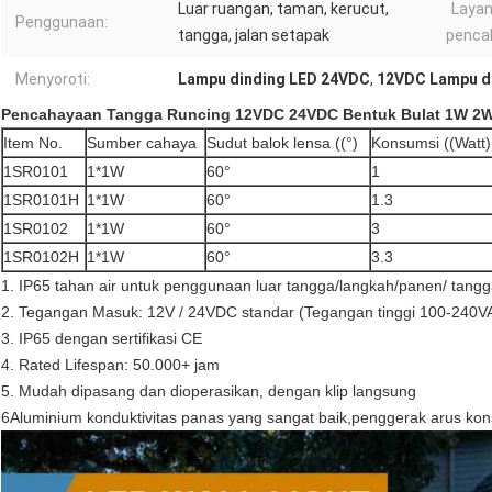
Luar ruangan, taman, kerucut,
Layan
Penggunaan:
tangga, jalan setapak
penca
Menyoroti:
Lampu dinding LED 24VDC
,
12VDC Lampu d
Pencahayaan Tangga Runcing 12VDC 24VDC Bentuk Bulat 1W 2W
Item No.
Sumber cahaya
Sudut balok lensa ((°)
Konsumsi ((Watt)
1SR0101
1*1W
60°
1
1SR0101H
1*1W
60°
1.3
1SR0102
1*1W
60°
3
1SR0102H
1*1W
60°
3.3
1. IP65 tahan air untuk penggunaan luar tangga/langkah/panen/ tan
2. Tegangan Masuk: 12V / 24VDC standar (Tegangan tinggi 100-240VA
3. IP65 dengan sertifikasi CE
4. Rated Lifespan: 50.000+ jam
5. Mudah dipasang dan dioperasikan, dengan klip langsung
6Aluminium konduktivitas panas yang sangat baik,penggerak arus konst