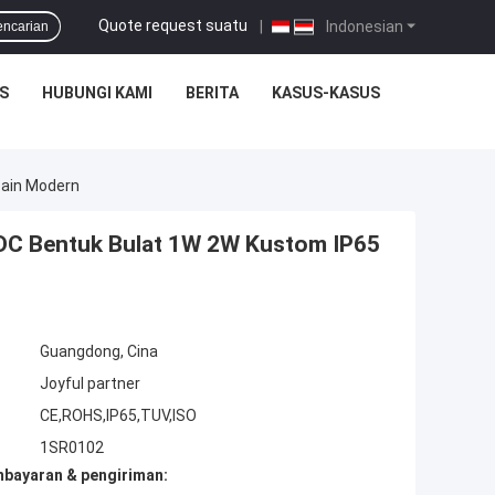
Quote request suatu
|
Indonesian
encarian
S
HUBUNGI KAMI
BERITA
KASUS-KASUS
ain Modern
C Bentuk Bulat 1W 2W Kustom IP65
Guangdong, Cina
Joyful partner
CE,ROHS,IP65,TUV,ISO
1SR0102
mbayaran & pengiriman: