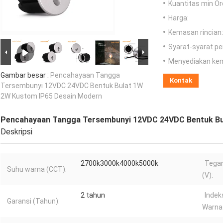
Kuantitas min Or
Harga:
Kemasan rincian:
Syarat-syarat p
Menyediakan ke
Gambar besar :
Pencahayaan Tangga
Kontak
Tersembunyi 12VDC 24VDC Bentuk Bulat 1W
2W Kustom IP65 Desain Modern
Pencahayaan Tangga Tersembunyi 12VDC 24VDC Bentuk Bu
Deskripsi
2700k3000k4000k5000k
Tega
Suhu warna (CCT):
(V):
2 tahun
Indek
Garansi (Tahun):
Warna 