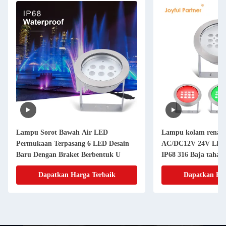
Lampu Sorot Bawah Air LED
Lampu kolam renan
Permukaan Terpasang 6 LED Desain
AC/DC12V 24V LED
Baru Dengan Braket Berbentuk U
IP68 316 Baja tahan
Dapatkan Harga Terbaik
Dapatkan Har