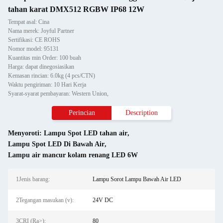
tahan karat DMX512 RGBW IP68 12W
Tempat asal: Cina
Nama merek: Joyful Partner
Sertifikasi: CE ROHS
Nomor model: 95131
Kuantitas min Order: 100 buah
Harga: dapat dinegosiasikan
Kemasan rincian: 6.0kg (4 pcs/CTN)
Waktu pengiriman: 10 Hari Kerja
Syarat-syarat pembayaran: Western Union,
Perincian
Description
Menyoroti:
Lampu Spot LED tahan air
,
Lampu Spot LED Di Bawah Air
,
Lampu air mancur kolam renang LED 6W
1Jenis barang:
Lampu Sorot Lampu Bawah Air LED
2Tegangan masukan (v):
24V DC
3CRI (Ra>):
80